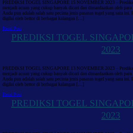
PREDIKSI TOGEL SINGAPORE 15 NOVEMBER 2023 – Prediksi Toge
menjadi acuan yang cukup banyak dicari dan dimanfaatkan oleh para 
Anda pun adalah salah satu pecinta jenis pasaran togel yang satu ini
digilai oleh bettor di berbagai kalangan […]
Read Post
PREDIKSI TOGEL SINGAPO
2023
PREDIKSI TOGEL SINGAPORE 13 NOVEMBER 2023 – Prediksi Toge
menjadi acuan yang cukup banyak dicari dan dimanfaatkan oleh para 
Anda pun adalah salah satu pecinta jenis pasaran togel yang satu ini
digilai oleh bettor di berbagai kalangan […]
Read Post
PREDIKSI TOGEL SINGAPO
2023