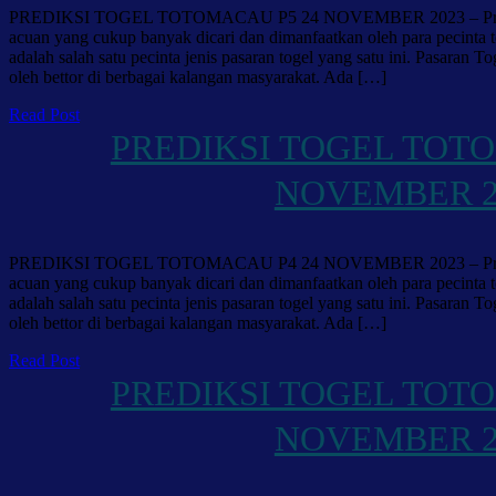
PREDIKSI TOGEL TOTOMACAU P5 24 NOVEMBER 2023 – Prediksi
acuan yang cukup banyak dicari dan dimanfaatkan oleh para pecinta 
adalah salah satu pecinta jenis pasaran togel yang satu ini. Pasaran 
oleh bettor di berbagai kalangan masyarakat. Ada […]
Read Post
PREDIKSI TOGEL TOTO
NOVEMBER 2
PREDIKSI TOGEL TOTOMACAU P4 24 NOVEMBER 2023 – Prediksi
acuan yang cukup banyak dicari dan dimanfaatkan oleh para pecinta 
adalah salah satu pecinta jenis pasaran togel yang satu ini. Pasaran 
oleh bettor di berbagai kalangan masyarakat. Ada […]
Read Post
PREDIKSI TOGEL TOTO
NOVEMBER 2