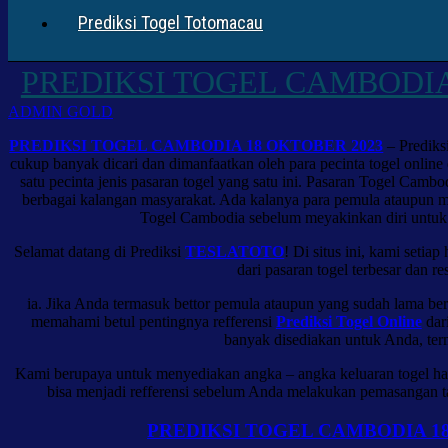
Prediksi Togel Totomacau
PREDIKSI TOGEL CAMBODIA
ADMIN GOLD
PREDIKSI TOGEL CAMBODIA 18 OKTOBER 2023
– Prediks
cukup banyak dicari dan dimanfaatkan oleh para pecinta togel onlin
satu pecinta jenis pasaran togel yang satu ini. Pasaran Togel Cambod
berbagai kalangan masyarakat. Ada kalanya para pemula ataupun ma
Togel Cambodia sebelum meyakinkan diri untu
Selamat datang di Prediksi
TESLATOTO
! Di situs ini, kami seti
dari pasaran togel terbesar dan re
ia. Jika Anda termasuk bettor pemula ataupun yang sudah lama be
memahami betul pentingnya refferensi
Prediksi Togel Online
dari
banyak disediakan untuk Anda, te
Kami berupaya untuk menyediakan angka – angka keluaran togel har
bisa menjadi refferensi sebelum Anda melakukan pemasangan ta
PREDIKSI TOGEL CAMBODIA 1