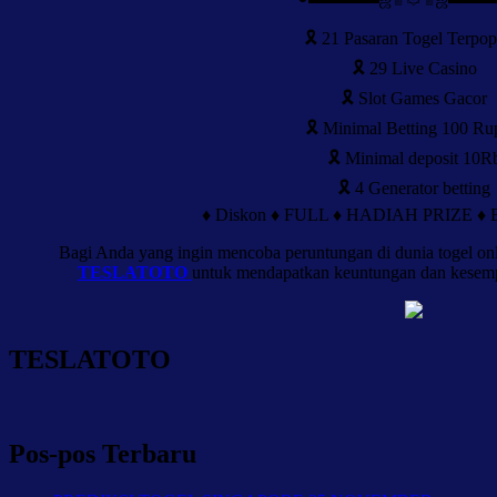
🎗 21 Pasaran Togel Terpop
🎗 29 Live Casino
🎗 Slot Games Gacor
🎗 Minimal Betting 100 Ru
🎗 Minimal deposit 10R
🎗 4 Generator betting
♦️ Diskon ♦️ FULL ♦️ HADIAH PRIZE 
Bagi Anda yang ingin mencoba peruntungan di dunia togel on
TESLATOTO
untuk mendapatkan keuntungan dan kesemp
TESLATOTO
Pos-pos Terbaru